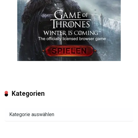
Kategorien
Kategorien