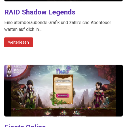
RAID Shadow Legends
Eine atemberaubende Grafik und zahlreiche Abenteuer
warten auf dich in…
weiterlesen