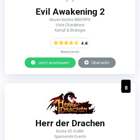
Evil Awakening 2
Neues bestes MMORPG
Viele Charaktere
Kampf & Strategie
4.8
Newcomer
Jetzt anschauen!
Übersicht
8
Herr der Drachen
Beste 3D Grafik!
Spannende Events