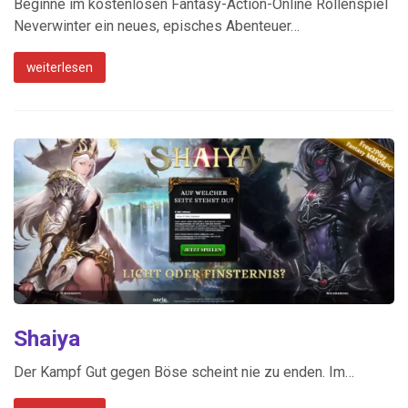
Beginne im kostenlosen Fantasy-Action-Online Rollenspiel
Neverwinter ein neues, episches Abenteuer…
weiterlesen
Shaiya
Der Kampf Gut gegen Böse scheint nie zu enden. Im…