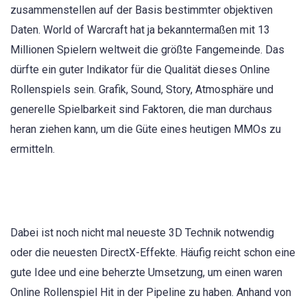
zusammenstellen auf der Basis bestimmter objektiven
Daten. World of Warcraft hat ja bekanntermaßen mit 13
Millionen Spielern weltweit die größte Fangemeinde. Das
dürfte ein guter Indikator für die Qualität dieses Online
Rollenspiels sein. Grafik, Sound, Story, Atmosphäre und
generelle Spielbarkeit sind Faktoren, die man durchaus
heran ziehen kann, um die Güte eines heutigen MMOs zu
ermitteln.
Dabei ist noch nicht mal neueste 3D Technik notwendig
oder die neuesten DirectX-Effekte. Häufig reicht schon eine
gute Idee und eine beherzte Umsetzung, um einen waren
Online Rollenspiel Hit in der Pipeline zu haben. Anhand von