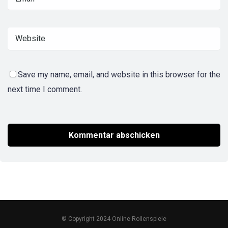
Save my name, email, and website in this browser for the
next time I comment.
© Copyright 2024 Online Rollenspiele