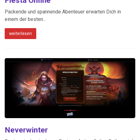
Fiesta Online
Packende und spannende Abenteuer erwarten Dich in
einem der besten…
weiterlesen
Neverwinter