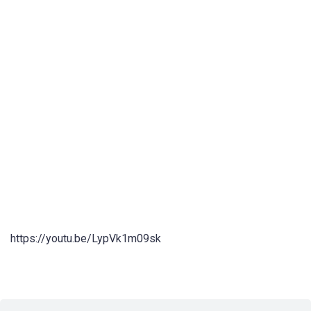
https://youtu.be/LypVk1m09sk