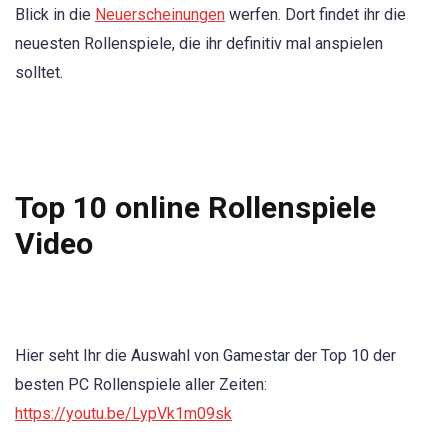
Blick in die
Neuerscheinungen
werfen. Dort findet ihr die
neuesten Rollenspiele, die ihr definitiv mal anspielen
solltet.
Top 10 online Rollenspiele
Video
Hier seht Ihr die Auswahl von Gamestar der Top 10 der
besten PC Rollenspiele aller Zeiten:
https://youtu.be/LypVk1m09sk