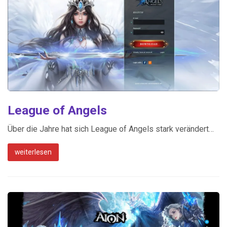
League of Angels
Über die Jahre hat sich League of Angels stark verändert…
weiterlesen