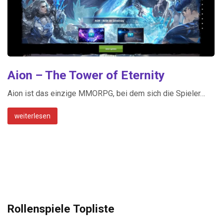
Aion – The Tower of Eternity
Aion ist das einzige MMORPG, bei dem sich die Spieler…
weiterlesen
Rollenspiele Topliste