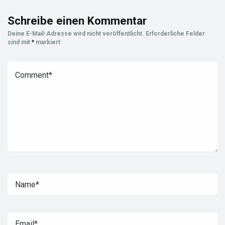
Schreibe einen Kommentar
Deine E-Mail-Adresse wird nicht veröffentlicht.
Erforderliche Felder
sind mit
*
markiert