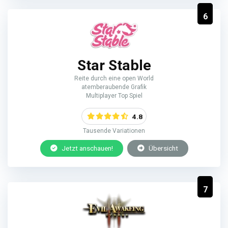
6
Star Stable
Reite durch eine open World
atemberaubende Grafik
Multiplayer Top Spiel
4.8
Tausende Variationen
Jetzt anschauen!
Übersicht
7