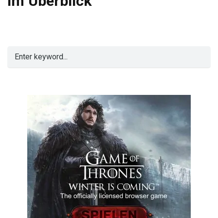
im Überblick