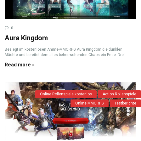
0
Aura Kingdom
Besiegt im kostenlosen Anime-MMORPG Aura Kingdom die dunklen
Mächte und bereitet dem alles beherrschenden Chaos ein Ende. Drei ...
Read more »
Online Rollenspiele kostenlos
Action Rollenspiele
Online MMORPG
Testberichte