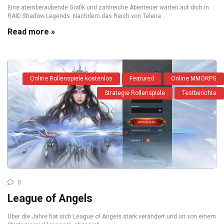
Eine atemberaubende Grafik und zahlreiche Abenteuer warten auf dich in
RAID Shadow Legends. Nachdem das Reich von Teleria ...
Read more »
Online Rollenspiele kostenlos
Featured
Online MMORPG
Strategie Rollenspiele
Testberichte
0
League of Angels
Über die Jahre hat sich League of Angels stark verändert und ist von einem