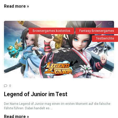
Read more »
Browsergames kostenlos
Fantasy Browsergames
Testberichte
0
Legend of Junior im Test
Der Name Legend of Junior mag einen im ersten Moment auf die falsche
Fährte führen. Dabei handelt es ...
Read more »