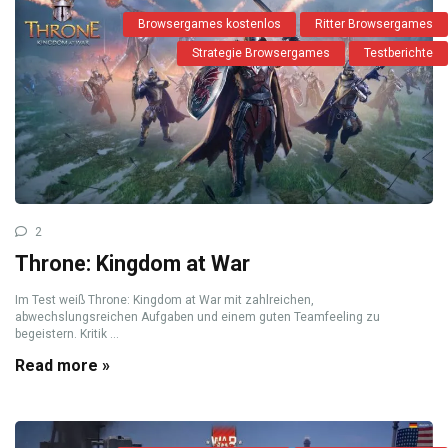
Browsergames kostenlos
Ritter Browsergames
Strategie Browsergames
Testberichte
2
Throne: Kingdom at War
Im Test weiß Throne: Kingdom at War mit zahlreichen,
abwechslungsreichen Aufgaben und einem guten Teamfeeling zu
begeistern. Kritik ...
Read more »