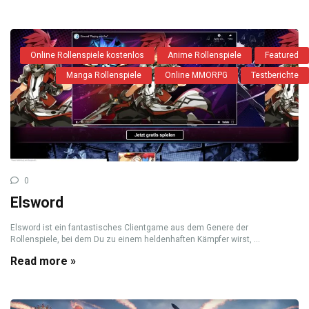
Online Rollenspiele kostenlos
Anime Rollenspiele
Featured
Manga Rollenspiele
Online MMORPG
Testberichte
0
Elsword
Elsword ist ein fantastisches Clientgame aus dem Genere der
Rollenspiele, bei dem Du zu einem heldenhaften Kämpfer wirst, ...
Read more »