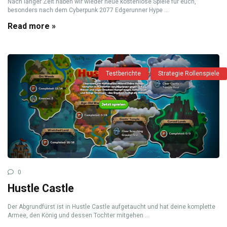
Nach langer Zeit haben wir wieder neue kostenlose Spiele für euch,
besonders nach dem Cyberpunk 2077 Edgerunner Hype ...
Read more »
Testberichte
Strategie Rollenspiele
0
Hustle Castle
Der Abgrundfürst ist in Hustle Castle aufgetaucht und hat deine komplette
Armee, den König und dessen Tochter mitgehen ...