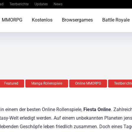
ad
Testberichte
Updates
News
MMORPG
Kostenlos
Browsergames
Battle Royale
Featured
Manga Rollenspiele
Online MMORPG
Testbericht
n einem der besten Online Rollenspiele,
Fiesta Online
. Zahlreic
asy-Welt erledigt werden. Auf einem unbekannten Planeten jens
t lebenden Geschöpfe leben friedlich zusammen. Doch eines Tag