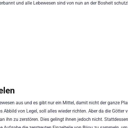
verbannt und alle Lebewesen sind von nun an der Bosheit schutz
elen
ewesen aus und es gibt nur ein Mittel, damit nicht der ganze Pla
es Abbild von Legel, soll alles wieder richten. Aber da die Götter 
n ihn zu zerstören. Dies gelingt ihnen jedoch nicht. Stattdessen
ine Aufgabe die zerstreuten Einzelteile von Bijou zu sammeln, um