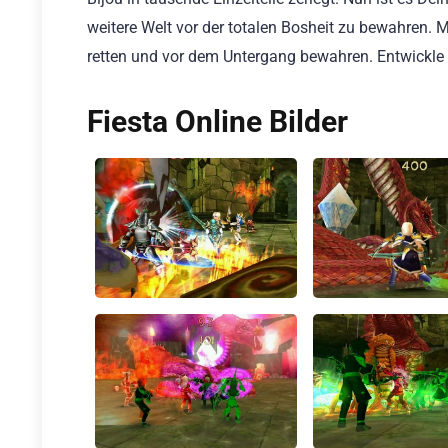
weitere Welt vor der totalen Bosheit zu bewahren. 
retten und vor dem Untergang bewahren. Entwickle 
Fiesta Online Bilder