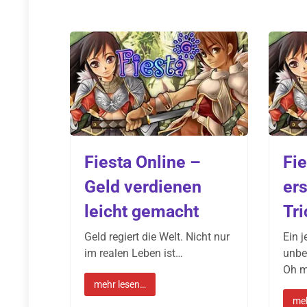
Fiesta Online –
Fie
Geld verdienen
er
leicht gemacht
Tri
Geld regiert die Welt. Nicht nur
Ein j
im realen Leben ist…
unbe
Oh m
mehr lesen…
meh