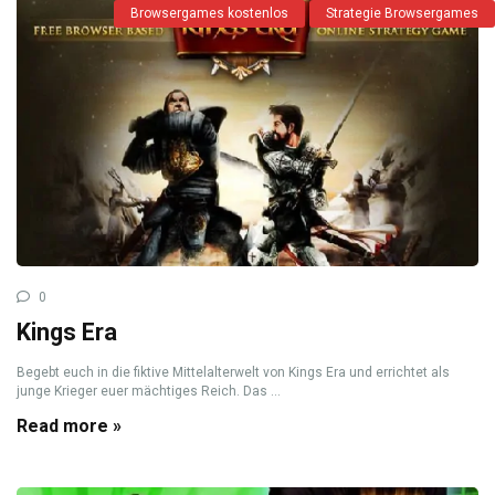
Browsergames kostenlos
Strategie Browsergames
0
Kings Era
Begebt euch in die fiktive Mittelalterwelt von Kings Era und errichtet als
junge Krieger euer mächtiges Reich. Das ...
Read more »