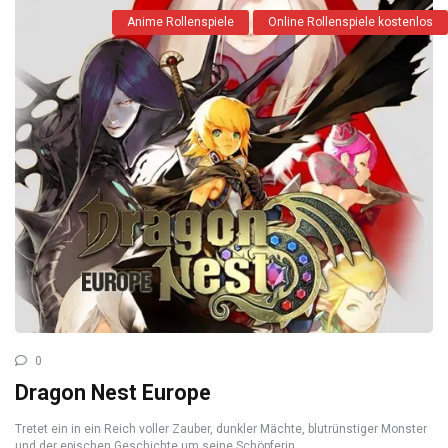
Anime Rollenspiele
Online Rollenspiele kostenlos
0
Dragon Nest Europe
Tretet ein in ein Reich voller Zauber, dunkler Mächte, blutrünstiger Monster
und der epischen Geschichte um seine Schöpferin, ...