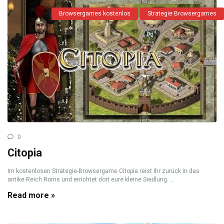
Browsergames kostenlos
Strategie Browsergames
0
Citopia
Im kostenlosen Strategie-Browsergame Citopia reist ihr zurück in das
antike Reich Roms und errichtet dort eure kleine Siedlung. ...
Read more »