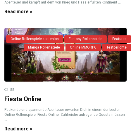
Abenteuer und kämpft auf dem von Krieg und Hass erfüllten Kontinent ...
Read more »
Online Rollenspiele kostenlos
Fantasy Rollenspiele
Featured
Manga Rollenspiele
Online MMORPG
Testberichte
55
Fiesta Online
Packende und spannende Abenteuer erwarten Dich in einem der besten
Online Rollenspiele, Fiesta Online. Zahlreiche aufregende Quests müssen
...
Read more »