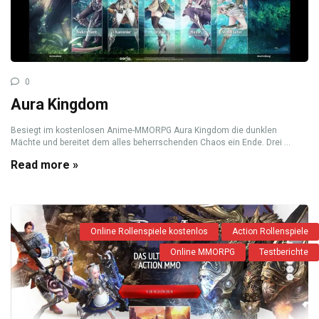
0
Aura Kingdom
Besiegt im kostenlosen Anime-MMORPG Aura Kingdom die dunklen
Mächte und bereitet dem alles beherrschenden Chaos ein Ende. Drei ...
Read more »
Online Rollenspiele kostenlos
Action Rollenspiele
Online MMORPG
Testberichte