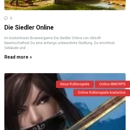
0
Die Siedler Online
Im kostenlosen Browsergame Die Siedler Online von Ubisoft
bewirtschaftest Du eine anfangs unbewohnte Siedlung. Du errichtest
Gebäude und ...
Read more »
Neue Rollenspiele
Online MMORPG
Online Rollenspiele kostenlos