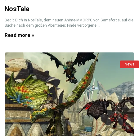
NosTale
Begib Dich in NosTale, dem neuen Anime-MMORPG von Gameforge, auf die
Suche nach dem großen Abenteuer. Finde verborgene ...
Read more »
News