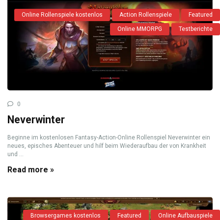
Online Rollenspiele kostenlos
Action Rollenspiele
Featured
Online MMORPG
Testberichte
0
Neverwinter
Beginne im kostenlosen Fantasy-Action-Online Rollenspiel Neverwinter ein
neues, episches Abenteuer und hilf beim Wiederaufbau der von Krankheit
und ...
Read more »
Browsergames kostenlos
Featured
Online Aufbauspiele