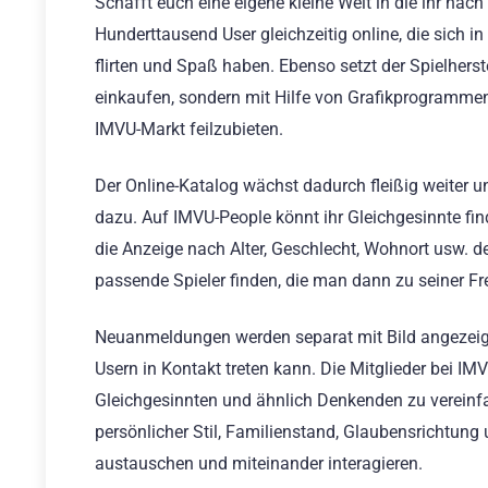
Schafft euch eine eigene kleine Welt in die ihr nac
Hunderttausend User gleichzeitig online, die sich
flirten und Spaß haben. Ebenso setzt der Spielherste
einkaufen, sondern mit Hilfe von Grafikprogrammen
IMVU-Markt feilzubieten.
Der Online-Katalog wächst dadurch fleißig weiter 
dazu. Auf IMVU-People könnt ihr Gleichgesinnte fi
die Anzeige nach Alter, Geschlecht, Wohnort usw. d
passende Spieler finden, die man dann zu seiner F
Neuanmeldungen werden separat mit Bild angezeigt
Usern in Kontakt treten kann. Die Mitglieder bei I
Gleichgesinnten und ähnlich Denkenden zu vereinfa
persönlicher Stil, Familienstand, Glaubensrichtung 
austauschen und miteinander interagieren.