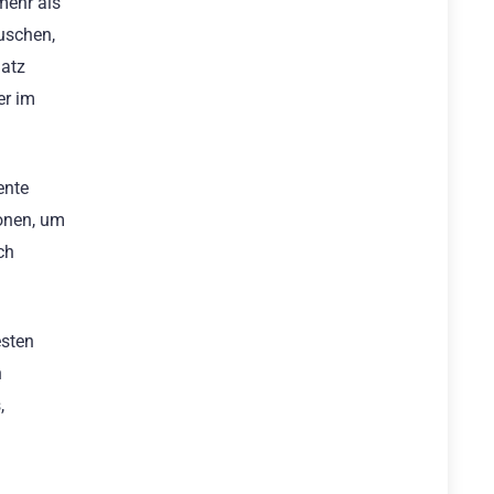
mehr als
uschen,
latz
er im
ente
ionen, um
ch
esten
h
,