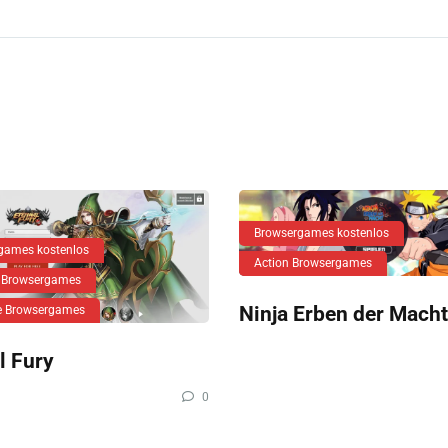
Browsergames kostenlos
games kostenlos
Action Browsergames
 Browsergames
Ninja Erben der Macht
ie Browsergames
l Fury
0