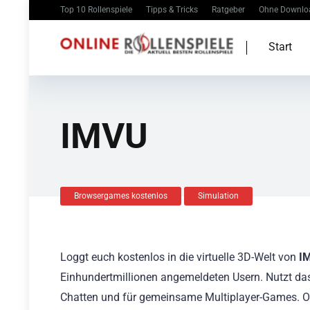
Top 10 Rollenspiele
Tipps & Tricks
Ratgeber
Ohne Downlo
Start
IMVU
Browsergames kostenlos
Simulation
Loggt euch kostenlos in die virtuelle 3D-Welt von
I
Einhundertmillionen angemeldeten Usern. Nutzt d
Chatten und für gemeinsame Multiplayer-Games. Oder