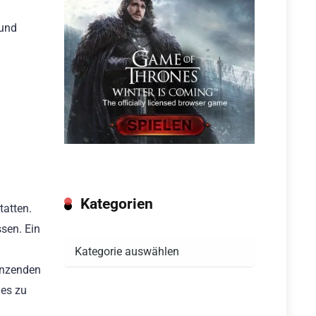
 und
Kategorien
tatten.
sen. Ein
Kategorien
länzenden
des zu