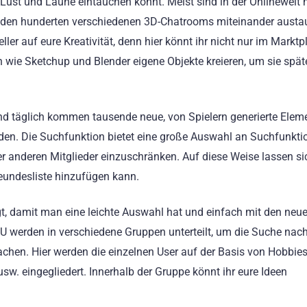
h Lust und Laune eintauchen könnt. Meist sind in der Onlinewelt 
 in den hunderten verschiedenen 3D-Chatrooms miteinander austa
ller auf eure Kreativität, denn hier könnt ihr nicht nur im Marktp
 wie Sketchup und Blender eigene Objekte kreieren, um sie spät
und täglich kommen tausende neue, von Spielern generierte Elem
nden. Die Suchfunktion bietet eine große Auswahl an Suchfunkt
er anderen Mitglieder einzuschränken. Auf diese Weise lassen si
reundesliste hinzufügen kann.
, damit man eine leichte Auswahl hat und einfach mit den neu
MVU werden in verschiedene Gruppen unterteilt, um die Suche nac
chen. Hier werden die einzelnen User auf der Basis von Hobbies
usw. eingegliedert. Innerhalb der Gruppe könnt ihr eure Ideen