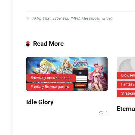
Aktiv
,
Chat
,
cyberwelt
,
IMVU
,
Messenger
,
virtuell
Read More
Browser
Browsergames kostenlos
Fantasy
Fantasy Browsergames
Strateg
Idle Glory
Eterna
0