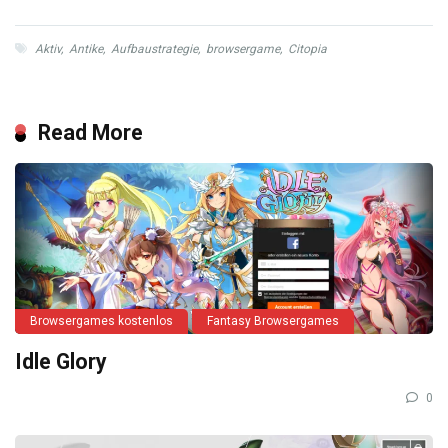
Aktiv
,
Antike
,
Aufbaustrategie
,
browsergame
,
Citopia
Read More
Browsergames kostenlos
Fantasy Browsergames
Idle Glory
0