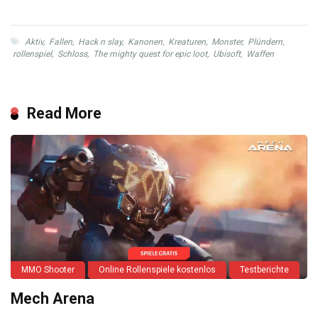
Aktiv
,
Fallen
,
Hack n slay
,
Kanonen
,
Kreaturen
,
Monster
,
Plündern
,
rollenspiel
,
Schloss
,
The mighty quest for epic loot
,
Ubisoft
,
Waffen
Read More
MMO Shooter
Online Rollenspiele kostenlos
Testberichte
Mech Arena