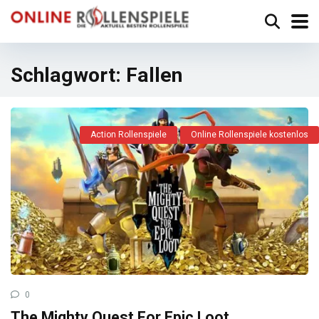
Schlagwort:
Fallen
Action Rollenspiele
Online Rollenspiele kostenlos
0
The Mighty Quest For Epic Loot