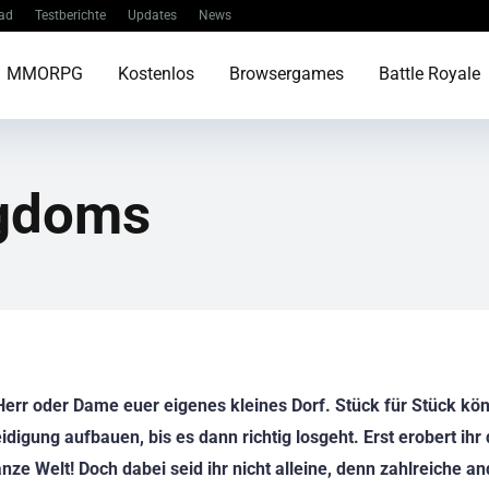
ad
Testberichte
Updates
News
MMORPG
Kostenlos
Browsergames
Battle Royale
ngdoms
 Herr oder Dame euer eigenes kleines Dorf. Stück für Stück kön
digung aufbauen, bis es dann richtig losgeht. Erst erobert ihr
ze Welt! Doch dabei seid ihr nicht alleine, denn zahlreiche a