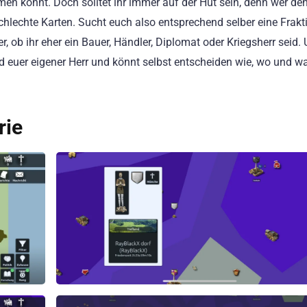
en könnt. Doch solltet ihr immer auf der Hut sein, denn wer den
schlechte Karten. Sucht euch also entsprechend selber eine Frak
er, ob ihr eher ein Bauer, Händler, Diplomat oder Kriegsherr seid.
id euer eigener Herr und könnt selbst entscheiden wie, wo und w
rie