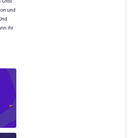
 Groll
tion und
 Und
ann ihr