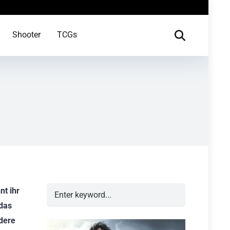
Shooter
TCGs
nt ihr
 das
ndere