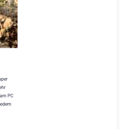
uper
ehr
s am PC
 jedem