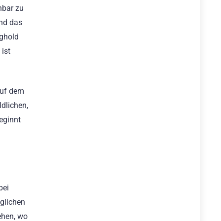
hbar zu
und das
nghold
ist
auf dem
dlichen,
eginnt
bei
öglichen
ehen, wo