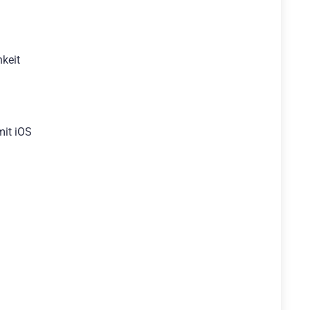
hkeit
mit iOS
n