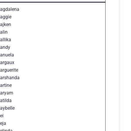
agdalena
aggie
ajken
alin
allika
andy
anuela
argaux
arguerite
arshanda
artine
aryam
atilda
aybelle
ei
eja
elinda