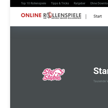
Top 10 Rollenspiele
Tipps & Tricks
Ratgeber
Ohne Downlo
Start
Sta
Tausende V