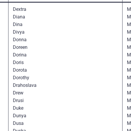
Dextra
M
Diana
M
Dina
M
Divya
M
Donna
M
Doreen
M
Dorina
M
Doris
M
Dorota
M
Dorothy
M
Drahoslava
M
Drew
M
Drusi
M
Duke
M
Dunya
M
Dusa
M
Duska
M