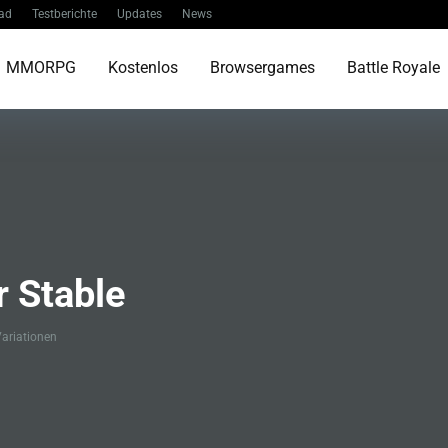
ad
Testberichte
Updates
News
MMORPG
Kostenlos
Browsergames
Battle Royale
r Stable
ariationen