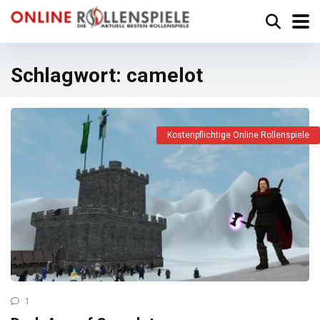
Schlagwort:
camelot
Kostenpflichtige Online Rollenspiele
1