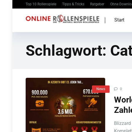
Top 10 Rollenspiele
Tipps & Tricks
Ratgeber
Ohne Downlo
Start
Schlagwort:
Ca
News
0
Worl
Zahl
Blizzard
Komplettb