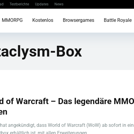
ad
Testberichte
Updates
News
MMORPG
Kostenlos
Browsergames
Battle Royale
taclysm-Box
d of Warcraft – Das legendäre MMO
en
 hat angekündigt, dass World of Warcraft (WoW) ab sofort in ein
ox erhältlich ist, mit allen Erweiterungen ...