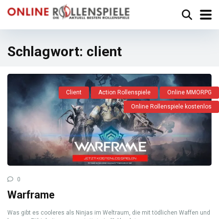
Schlagwort:
client
Client
Action Rollenspiele
Online MMORPG
Online Rollenspiele kostenlos
0
Warframe
Was gibt es cooleres als Ninjas im Weltraum, die mit tödlichen Waffen und