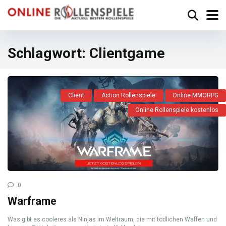
Schlagwort:
Clientgame
Client
Action Rollenspiele
Online MMORPG
Online Rollenspiele kostenlos
0
Warframe
Was gibt es cooleres als Ninjas im Weltraum, die mit tödlichen Waffen und