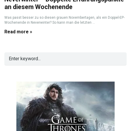
an diesem Wochenende
Was passt besser zu so diesen grauen Novembertagen, als ein Doppel-EP-
Wochenende in Neverwinter? So kann man die letzten ...
Read more »