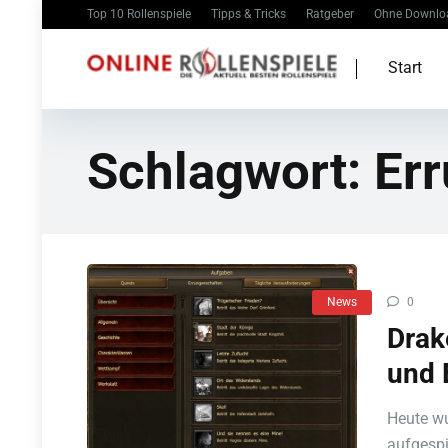
Top 10 Rollenspiele
Tipps & Tricks
Ratgeber
Ohne Downlo
Start
Schlagwort:
Er
News
0
Drak
und 
Heute wu
aufgespi