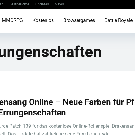
ad
Testberichte
Updates
News
MMORPG
Kostenlos
Browsergames
Battle Royale
rungenschaften
ensang Online – Neue Farben für Pf
Errungenschaften
rde Patch 139 für das kostenlose Online-Rollenspiel Drakensan
elt. Das Update hat zahlreiche neue Funktionen, wie ...