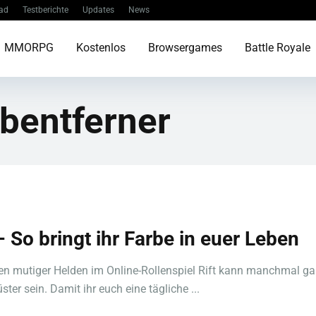
ad
Testberichte
Updates
News
MMORPG
Kostenlos
Browsergames
Battle Royale
bentferner
– So bringt ihr Farbe in euer Leben
n mutiger Helden im Online-Rollenspiel Rift kann manchmal g
ter sein. Damit ihr euch eine tägliche ...