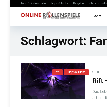
Top 10 Rollenspiele
Tipps & Tricks
Ratgeber
Ohne Downlo
Start
Schlagwort:
Far
rift
Tipps & Tricks
0
Rift 
Das Lebe
schön düs