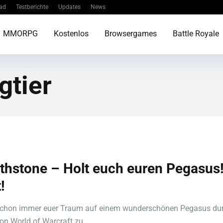
ad
Testberichte
Updates
News
MMORPG
Kostenlos
Browsergames
Battle Royale
gtier
thstone – Holt euch euren Pegasus
!
schon immer euer Traum auf einem wunderschönen Pegasus dur
on World of Warcraft zu ...