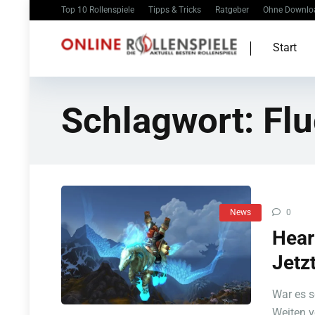
Top 10 Rollenspiele
Tipps & Tricks
Ratgeber
Ohne Downlo
Start
Schlagwort:
Flu
News
0
Hear
Jetzt
War es 
Weiten v