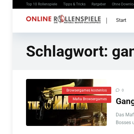
Top 10 Rollenspiele
Tipps & Tricks
Ratgeber
Ohne Downlo
Start
Schlagwort:
ga
Browsergames kostenlos
0
Gang
Mafia Browsergames
Das Mafi
Bosses u