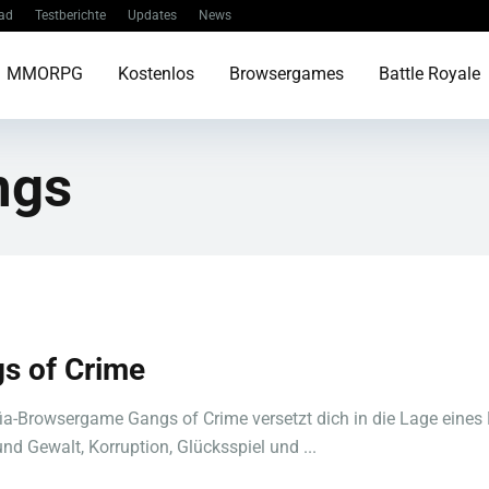
ad
Testberichte
Updates
News
MMORPG
Kostenlos
Browsergames
Battle Royale
ngs
s of Crime
a-Browsergame Gangs of Crime versetzt dich in die Lage eines
nd Gewalt, Korruption, Glücksspiel und ...