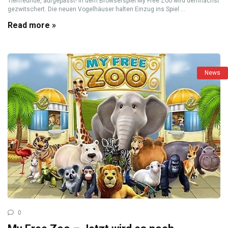
Tierfreunde, aufgepasst! In dem Browserspiel My Free Zoo wird demnächst
gezwitschert. Die neuen Vogelhäuser halten Einzug ins Spiel ...
Read more »
News
0