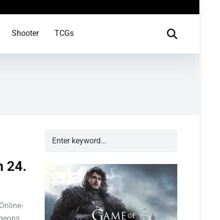
Shooter
TCGs
 24.
Online-
eons ...