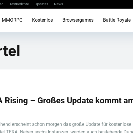
ad
Testberichte
Updates
News
MMORPG
Kostenlos
Browsergames
Battle Royale
tel
 Rising – Großes Update kommt am
hend erscheint schon morgen das große Update für kostenlose 
iel TERA. Neben sechs Instanzen, werden auch bestehende Dung