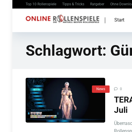
Top 10 Rollenspiele
Tipps & Tricks
Ratgeber
Ohne Downlo
Start
Schlagwort:
Gür
News
0
TERA
Juli
Überrasc
Rollensp