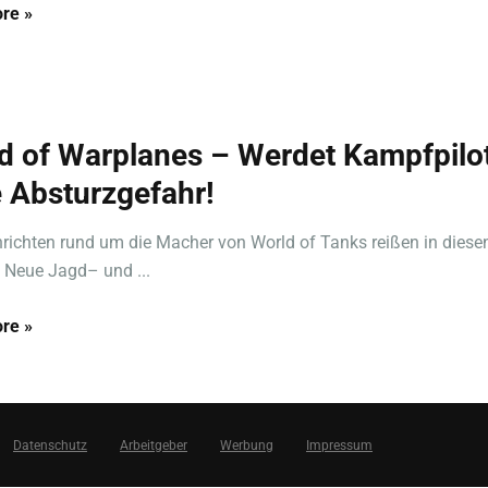
re »
d of Warplanes – Werdet Kampfpilo
 Absturzgefahr!
richten rund um die Macher von World of Tanks reißen in dies
! Neue Jagd– und ...
re »
Datenschutz
Arbeitgeber
Werbung
Impressum