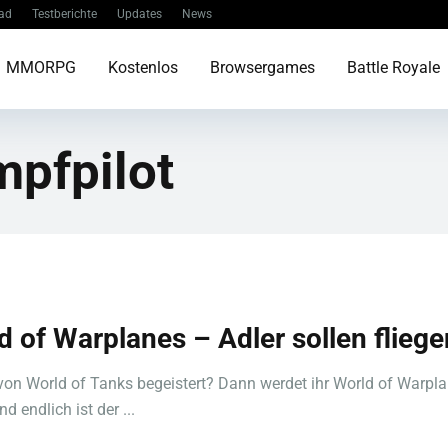
ad
Testberichte
Updates
News
MMORPG
Kostenlos
Browsergames
Battle Royale
mpfpilot
d of Warplanes – Adler sollen fliege
 von World of Tanks begeistert? Dann werdet ihr World of Warpl
nd endlich ist der ...