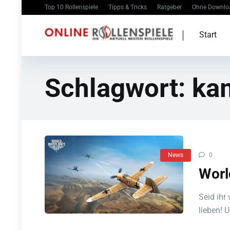
Top 10 Rollenspiele
Tipps & Tricks
Ratgeber
Ohne Downlo
Start
Schlagwort:
ka
News
0
Worl
Seid ihr
lieben! U