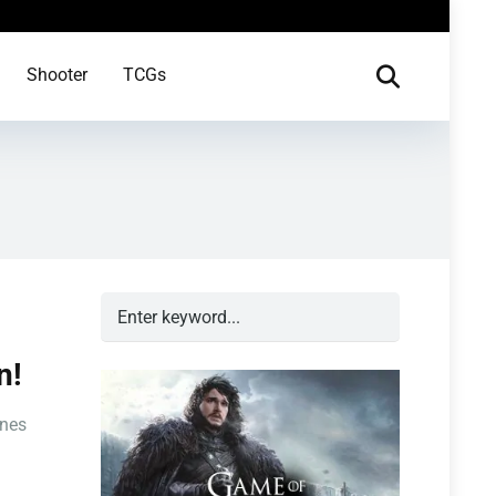
Shooter
TCGs
n!
anes