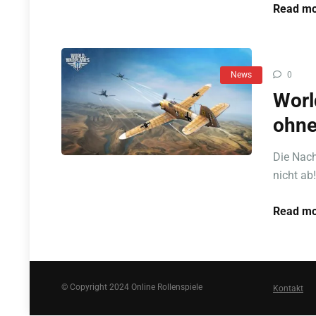
Read mo
News
0
Worl
ohne
Die Nach
nicht ab
Read mo
© Copyright 2024 Online Rollenspiele
Kontakt