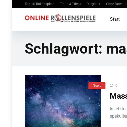
Top 10 Rollenspiele
Tipps & Tricks
Ratgeber
Ohne Downlo
Start
Schlagwort:
mas
News
0
Mass
In letzt
spekulier