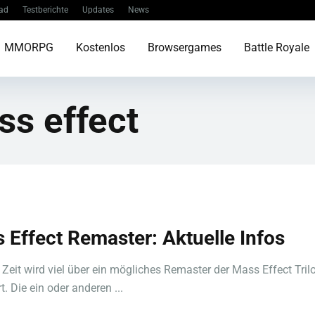
ad
Testberichte
Updates
News
MMORPG
Kostenlos
Browsergames
Battle Royale
s effect
 Effect Remaster: Aktuelle Infos
er Zeit wird viel über ein mögliches Remaster der Mass Effect Tril
t. Die ein oder anderen ...