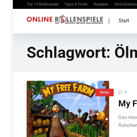
Top 10 Rollenspiele
Tipps & Tricks
Ratgeber
Ohne Downlo
Start
Schlagwort:
Öl
News
0
My F
Das neue
flutschen