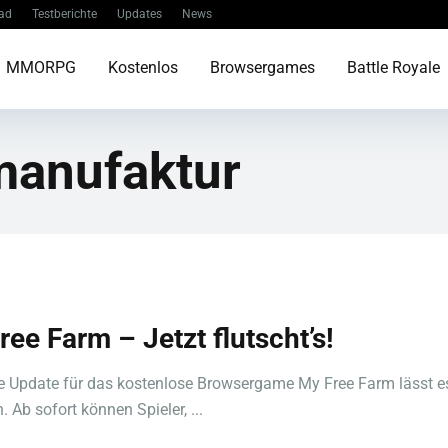
ad
Testberichte
Updates
News
MMORPG
Kostenlos
Browsergames
Battle Royale
manufaktur
ree Farm – Jetzt flutscht’s!
 Update für das kostenlose Browsergame My Free Farm lässt es
. Ab sofort können Spieler, ...