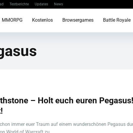
ad
Testberichte
Updates
News
MMORPG
Kostenlos
Browsergames
Battle Royale
gasus
thstone – Holt euch euren Pegasus
!
schon immer euer Traum auf einem wunderschönen Pegasus dur
on World of Warcraft zu ...