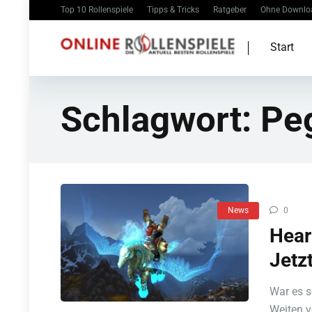
Top 10 Rollenspiele
Tipps & Tricks
Ratgeber
Ohne Downlo
Start
Schlagwort:
Pe
News
0
Hear
Jetzt
War es 
Weiten v