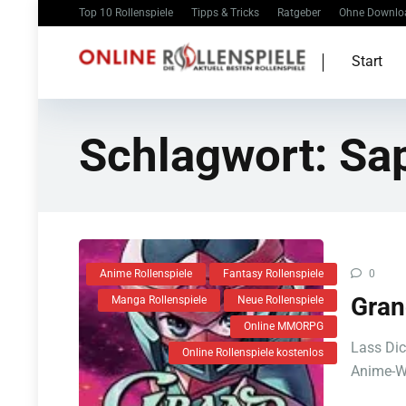
Top 10 Rollenspiele
Tipps & Tricks
Ratgeber
Ohne Downlo
Start
Schlagwort:
Sa
Anime Rollenspiele
Fantasy Rollenspiele
0
Gran
Manga Rollenspiele
Neue Rollenspiele
Online MMORPG
Lass Dic
Online Rollenspiele kostenlos
Anime-We