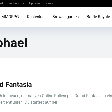
ad
Testberichte
Updates
News
MMORPG
Kostenlos
Browsergames
Battle Royale
phael
d Fantasia
h im neuen, ultimativen Online Rollenspiel Grand Fantasia in ein
lt entführen. Du startest auf der ...