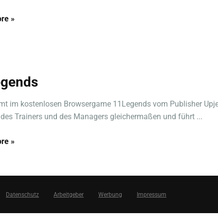
re »
egends
mt im kostenlosen Browsergame 11Legends vom Publisher Upje
 des Trainers und des Managers gleichermaßen und führt ...
re »
Datenschutz
Arbeitgeber
Werbung
Impressum