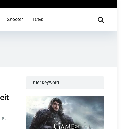
Shooter
TCGs
eit
uge,