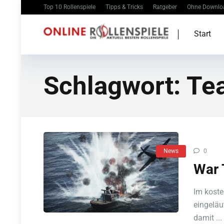
Top 10 Rollenspiele
Tipps & Tricks
Ratgeber
Ohne Downlo
Start
Schlagwort:
Te
News
0
War 
Im kost
eingeläu
damit ...