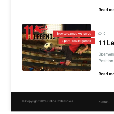
Read mo
Browsergames kostenlos
0
11L
Sport Browsergames
Überneh
Position
Read mo
© Copyright 2024 Online Rollenspiele
Kontakt