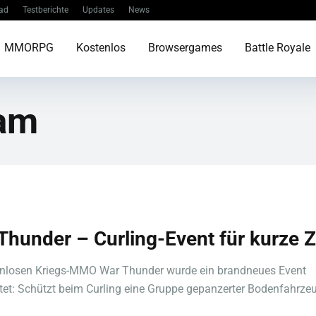
ad
Testberichte
Updates
News
MMORPG
Kostenlos
Browsergames
Battle Royale
am
Thunder – Curling-Event für kurze Z
enlosen Kriegs-MMO War Thunder wurde ein brandneues Event
tet: Schützt beim Curling eine Gruppe gepanzerter Bodenfahrze