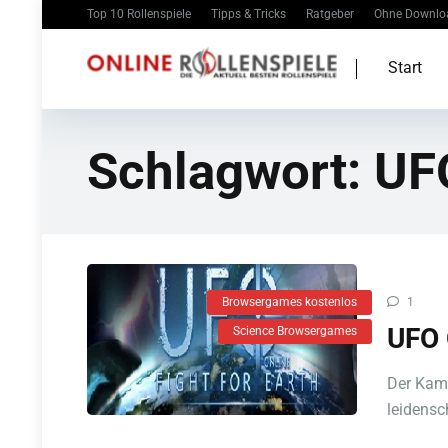
Top 10 Rollenspiele
Tipps & Tricks
Ratgeber
Ohne Downlo
Start
Schlagwort:
UF
Browsergames kostenlos
1
UFO 
Science Browsergames
Der Kamp
leidensc