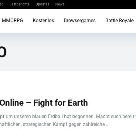
ad
Testberichte
Updates
News
MMORPG
Kostenlos
Browsergames
Battle Royale
O
Online – Fight for Earth
f um unseren blauen Erdball hat begonnen. Macht euch bereit 
haftlichen, strategischen Kampf gegen zahlreiche ...