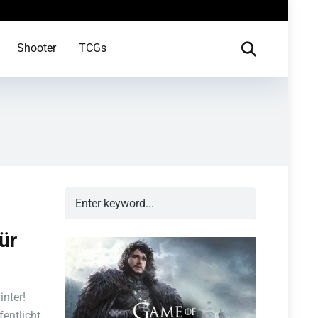
Shooter
TCGs
ür
inter!
entlicht