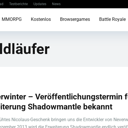
ad
Testberichte
Updates
News
MMORPG
Kostenlos
Browsergames
Battle Royale
ldläufer
rwinter – Veröffentlichungstermin f
iterung Shadowmantle bekannt
rühtes Nicolaus-Geschenk bringen uns die Entwickler von Neverw
zember 2013 wird die Erweiterung Shadowmantle endlich veröff