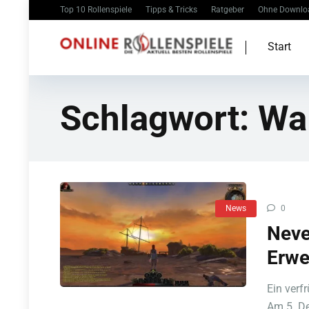
Top 10 Rollenspiele
Tipps & Tricks
Ratgeber
Ohne Downlo
Start
Schlagwort:
Wa
News
0
Neve
Erwe
Ein verf
Am 5. De