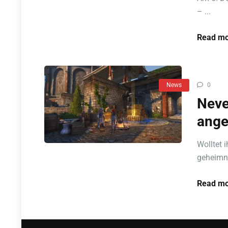
– ...
Read mo
News
0
Neve
ange
Wolltet 
geheimni
Read mo