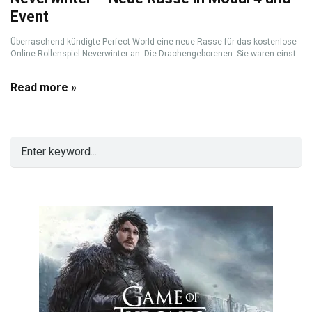
Event
Überraschend kündigte Perfect World eine neue Rasse für das kostenlose
Online-Rollenspiel Neverwinter an: Die Drachengeborenen. Sie waren einst
...
Read more »