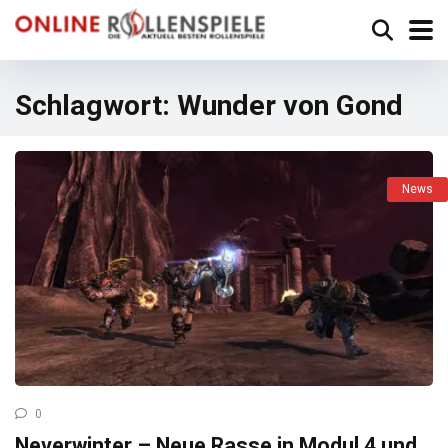
Schlagwort:
Wunder von Gond
News
0
Neverwinter – Neue Rasse in Modul 4 und