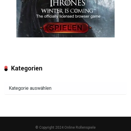
Kategorien
Kategorien
© Copyright 2024 Online Rollenspiele