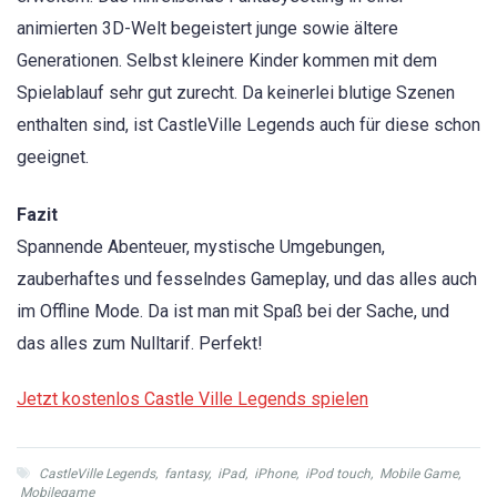
animierten 3D-Welt begeistert junge sowie ältere
Generationen. Selbst kleinere Kinder kommen mit dem
Spielablauf sehr gut zurecht. Da keinerlei blutige Szenen
enthalten sind, ist CastleVille Legends auch für diese schon
geeignet.
Fazit
Spannende Abenteuer, mystische Umgebungen,
zauberhaftes und fesselndes Gameplay, und das alles auch
im Offline Mode. Da ist man mit Spaß bei der Sache, und
das alles zum Nulltarif. Perfekt!
Jetzt kostenlos Castle Ville Legends spielen
CastleVille Legends
,
fantasy
,
iPad
,
iPhone
,
iPod touch
,
Mobile Game
,
Mobilegame