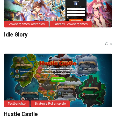
Browsergames kostenlos
Fantasy Browsergames
Idle Glory
0
Testberichte
Strategie Rollenspiele
Hustle Castle