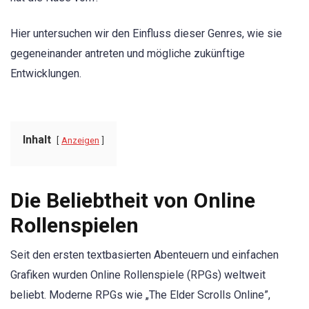
Hier untersuchen wir den Einfluss dieser Genres, wie sie
gegeneinander antreten und mögliche zukünftige
Entwicklungen.
Inhalt
Anzeigen
Die Beliebtheit von Online
Rollenspielen
Seit den ersten textbasierten Abenteuern und einfachen
Grafiken wurden Online Rollenspiele (RPGs) weltweit
beliebt. Moderne RPGs wie „The Elder Scrolls Online”,