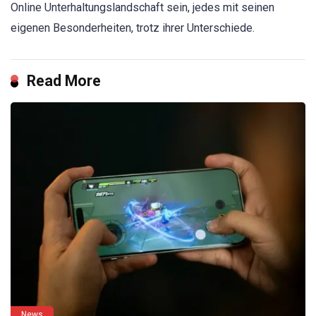
Online Unterhaltungslandschaft sein, jedes mit seinen
eigenen Besonderheiten, trotz ihrer Unterschiede.
Read More
News