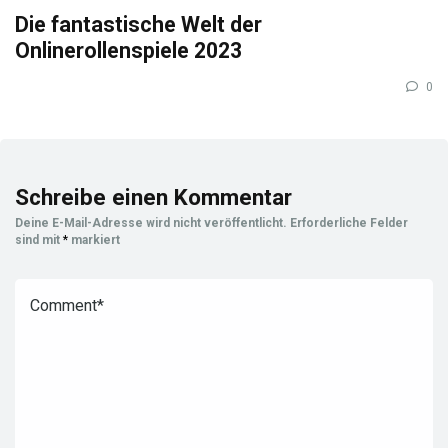
Die fantastische Welt der
Onlinerollenspiele 2023
0
Schreibe einen Kommentar
Deine E-Mail-Adresse wird nicht veröffentlicht.
Erforderliche Felder
sind mit
*
markiert