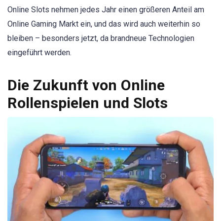
Online Slots nehmen jedes Jahr einen größeren Anteil am
Online Gaming Markt ein, und das wird auch weiterhin so
bleiben – besonders jetzt, da brandneue Technologien
eingeführt werden.
Die Zukunft von Online
Rollenspielen und Slots