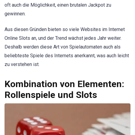
oft auch die Möglichkeit, einen brutalen Jackpot zu
gewinnen.
Aus diesen Gründen bieten so viele Websites im Internet
Online Slots an, und der Trend wächst jedes Jahr weiter.
Deshalb werden diese Art von Spielautomaten auch als
beliebteste Spiele des Internets anerkannt, was auch leicht
zu verstehen ist.
Kombination von Elementen:
Rollenspiele und Slots