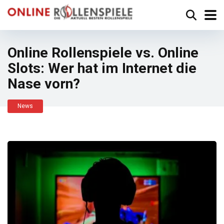
Online Rollenspiele vs. Online
Slots: Wer hat im Internet die
Nase vorn?
News