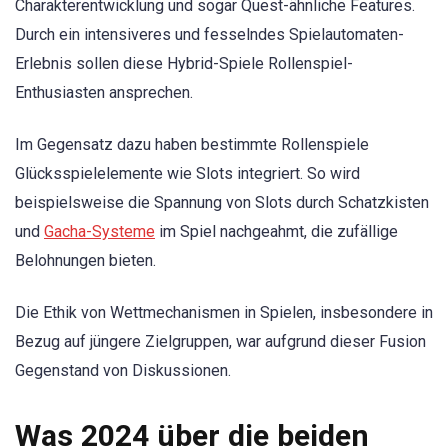
Charakterentwicklung und sogar Quest-ähnliche Features.
Durch ein intensiveres und fesselndes Spielautomaten-
Erlebnis sollen diese Hybrid-Spiele Rollenspiel-
Enthusiasten ansprechen.
Im Gegensatz dazu haben bestimmte Rollenspiele
Glücksspielelemente wie Slots integriert. So wird
beispielsweise die Spannung von Slots durch Schatzkisten
und
Gacha-Systeme
im Spiel nachgeahmt, die zufällige
Belohnungen bieten.
Die Ethik von Wettmechanismen in Spielen, insbesondere in
Bezug auf jüngere Zielgruppen, war aufgrund dieser Fusion
Gegenstand von Diskussionen.
Was 2024 über die beiden