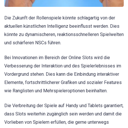
Die Zukunft der Rollenspiele könnte schlagartig von der
aktuellen künstlichen Intelligenz beeinflusst werden. Dies
könnte zu dynamischeren, reaktionsschnelleren Spielwelten
und schärferen NSCs führen.
Bei Innovationen im Bereich der Online Slots wird die
Verbesserung der Interaktion und des Spielerlebnisses im
Vordergrund stehen. Dies kann die Einbindung interaktiver
Elemente, fortschrittlicherer Grafiken und sozialer Features
wie Ranglisten und Mehrspieleroptionen beinhalten.
Die Verbreitung der Spiele auf Handy und Tablets garantiert,
dass Slots weiterhin zugänglich sein werden und damit die
Vorlieben von Spielern erfüllen, die gerne unterwegs