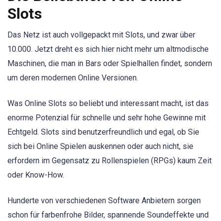
Slots
Das Netz ist auch vollgepackt mit Slots, und zwar über
10.000. Jetzt dreht es sich hier nicht mehr um altmodische
Maschinen, die man in Bars oder Spielhallen findet, sondern
um deren modernen Online Versionen.
Was Online Slots so beliebt und interessant macht, ist das
enorme Potenzial für schnelle und sehr hohe Gewinne mit
Echtgeld. Slots sind benutzerfreundlich und egal, ob Sie
sich bei Online Spielen auskennen oder auch nicht, sie
erfordern im Gegensatz zu Rollenspielen (RPGs) kaum Zeit
oder Know-How.
Hunderte von verschiedenen Software Anbietern sorgen
schon für farbenfrohe Bilder, spannende Soundeffekte und