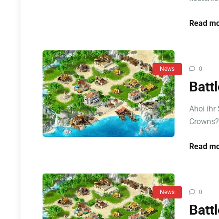
Read mo
News
0
Batt
Ahoi ihr
Crowns? G
Read mo
News
0
Batt