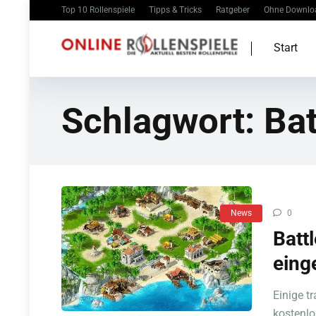
Top 10 Rollenspiele
Tipps & Tricks
Ratgeber
Ohne Downlo
Start
Schlagwort:
Bat
News
0
Batt
einge
Einige tr
kostenlo