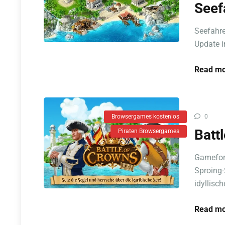
Seef
Seefahre
Update i
Read mo
Browsergames kostenlos
0
Batt
Piraten Browsergames
Gameforg
Sproing-
idyllische
Read mo