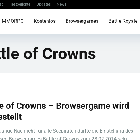
ad
Testberichte
Updates
News
MMORPG
Kostenlos
Browsergames
Battle Royale
tle of Crowns
le of Crowns – Browsergame wird
stellt
aurige Nachricht für alle Seepiraten dürfte die Einstellung des
sen Browsergames Battle of Crowns zum 28.02.2014 sein. ...