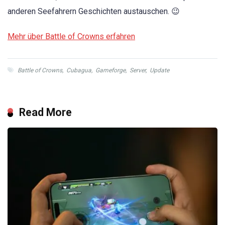
anderen Seefahrern Geschichten austauschen. 😉
Mehr über Battle of Crowns erfahren
Battle of Crowns
,
Cubagua
,
Gameforge
,
Server
,
Update
Read More