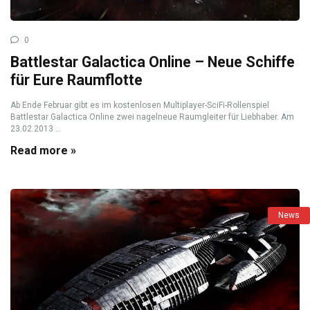
0
Battlestar Galactica Online – Neue Schiffe
für Eure Raumflotte
Ab Ende Februar gibt es im kostenlosen Multiplayer-SciFi-Rollenspiel
Battlestar Galactica Online zwei nagelneue Raumgleiter für Liebhaber. Am
23.02.2013 ...
Read more »
News