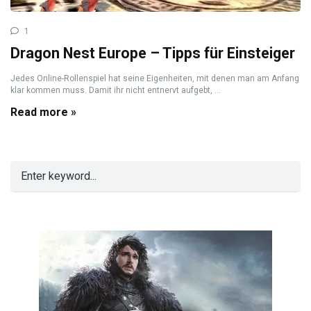
1
Dragon Nest Europe – Tipps für Einsteiger
Jedes Online-Rollenspiel hat seine Eigenheiten, mit denen man am Anfang
klar kommen muss. Damit ihr nicht entnervt aufgebt, ...
Read more »