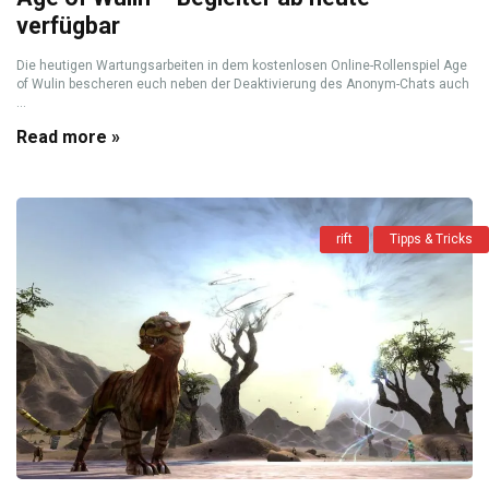
verfügbar
Die heutigen Wartungsarbeiten in dem kostenlosen Online-Rollenspiel Age
of Wulin bescheren euch neben der Deaktivierung des Anonym-Chats auch
...
Read more »
rift
Tipps & Tricks