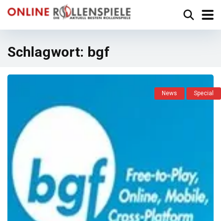
Schlagwort:
bgf
News
Special