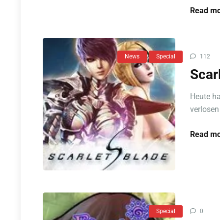
Read mo
News
Special
112
Scar
Heute h
verlosen
Read mo
Special
0