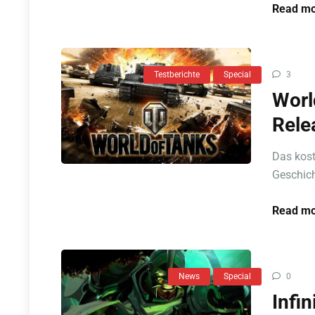
Read mo
Testberichte
Special
3
Worl
Rele
Das kost
Geschich
Read mo
News
Special
0
Infi