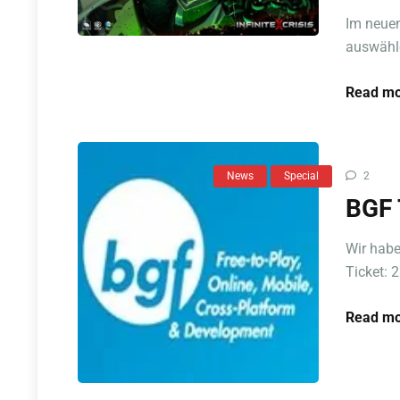
Im neuen
auswähle
Read mo
News
Special
2
BGF 
Wir habe
Ticket: 
Read mo