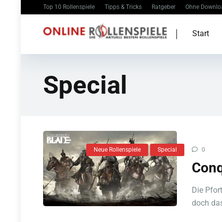
Top 10 Rollenspiele
Tipps & Tricks
Ratgeber
Ohne Downlo
Start
Special
Neue Rollenspiele
Special
0
Conq
Die Pfor
doch das