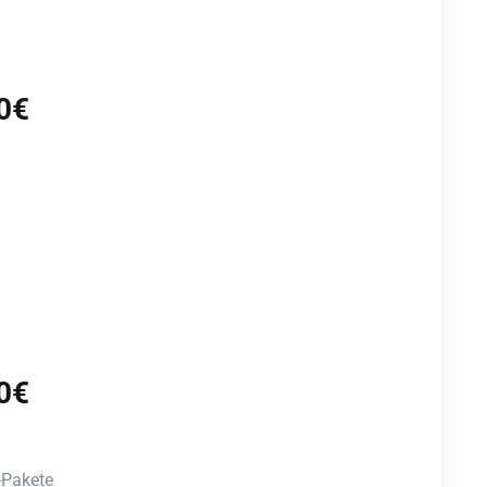
50€
50€
-Pakete