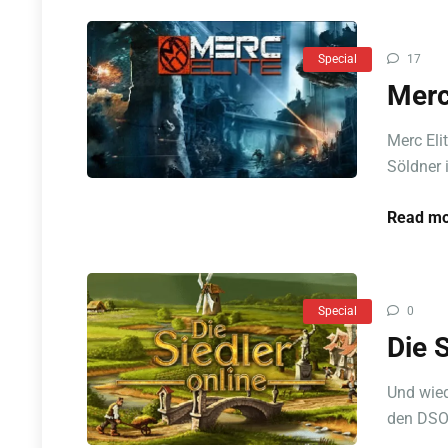
Special
17
Merc
Merc Eli
Söldner 
Read mo
Special
0
Die 
Und wied
den DSO