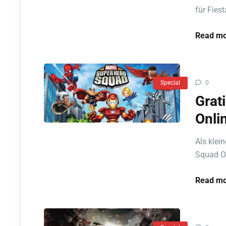
für Fiest
Read mo
Special
0
Grat
Onli
Als klei
Squad On
Read mo