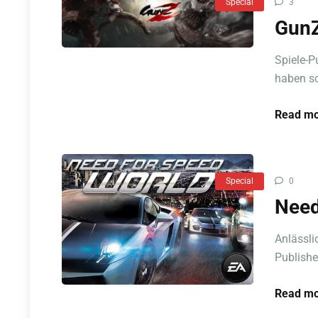
Special
3
GunZ
Spiele-P
haben sc
Read mo
Special
0
Need
Anlässli
Publisher
Read mo