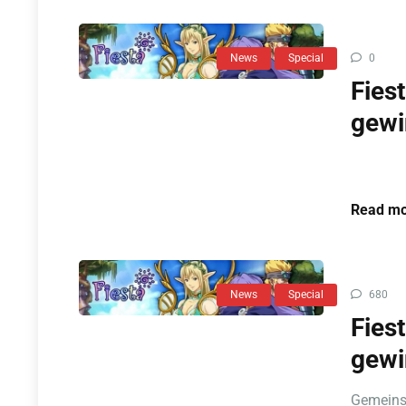
News
Special
0
Fies
gew
Read mo
News
Special
680
Fies
gewi
Gemeins