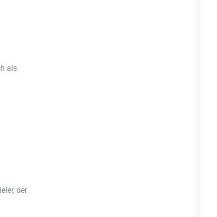
h als
eler, der