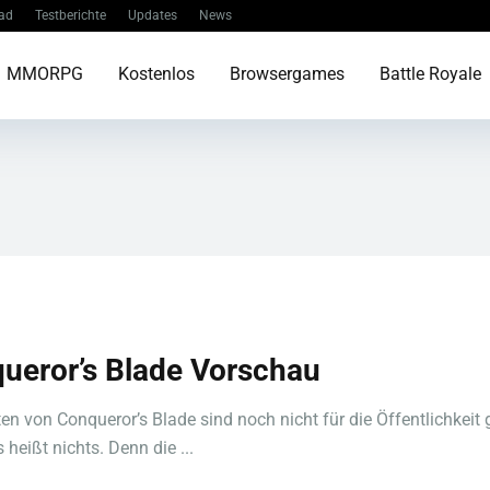
ad
Testberichte
Updates
News
MMORPG
Kostenlos
Browsergames
Battle Royale
ueror’s Blade Vorschau
ten von Conqueror’s Blade sind noch nicht für die Öffentlichkeit 
 heißt nichts. Denn die ...