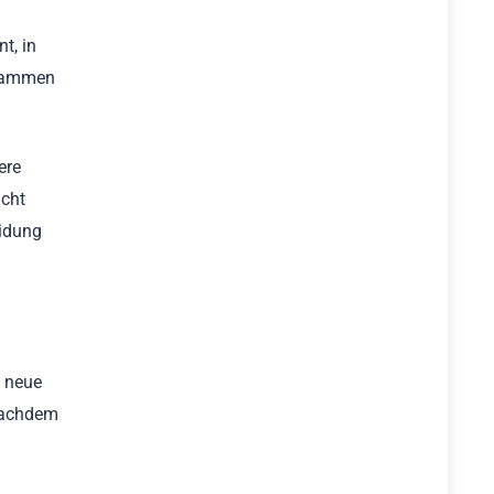
t, in
zusammen
ere
icht
eidung
, neue
 nachdem