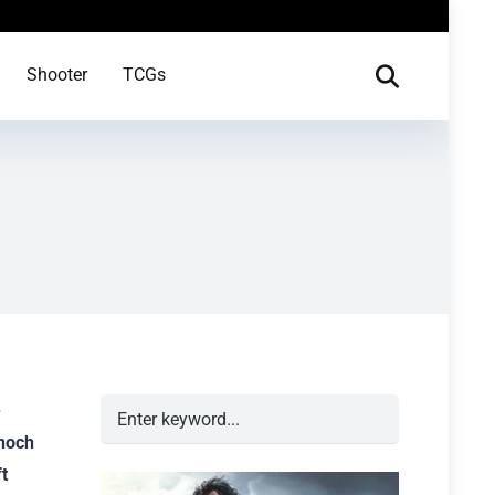
Shooter
TCGs
e
 noch
t