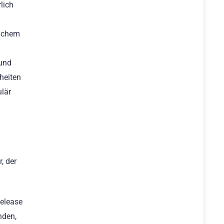
lich
anchem
 und
heiten
ulär
, der
Release
nden,