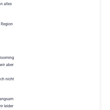
n alles
 Region
 Booming
wir aber
ch nicht
 langsam
r leider