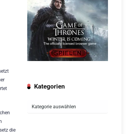
setzt
uer
Kategorien
rtet
Kategorien
ichen
n
setz die