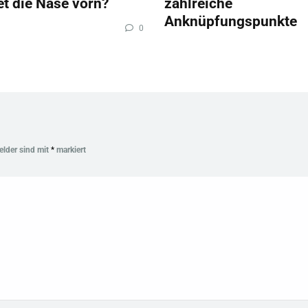
et die Nase vorn?
zahlreiche
Anknüpfungspunkte
0
Felder sind mit
*
markiert