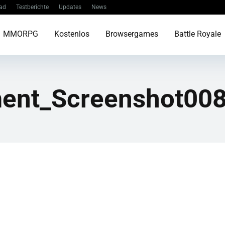
ad
Testberichte
Updates
News
MMORPG
Kostenlos
Browsergames
Battle Royale
ent_Screenshot00