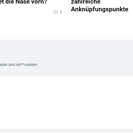
et die Nase vorn?
zahlreiche
Anknüpfungspunkte
0
Felder sind mit
*
markiert