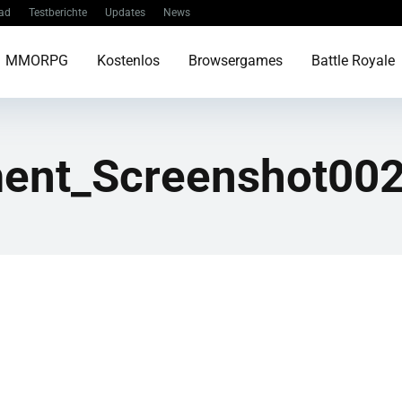
ad
Testberichte
Updates
News
MMORPG
Kostenlos
Browsergames
Battle Royale
ent_Screenshot00