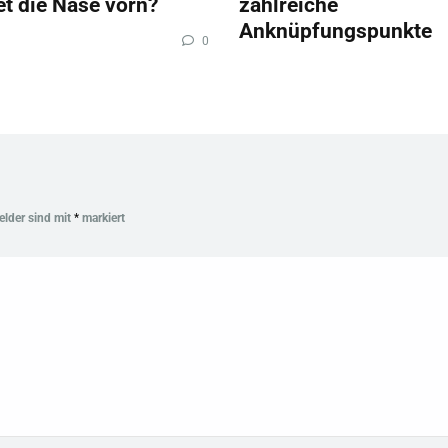
et die Nase vorn?
zahlreiche
Anknüpfungspunkte
0
Felder sind mit
*
markiert