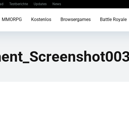
ad
Testberichte
Updates
News
MMORPG
Kostenlos
Browsergames
Battle Royale
ent_Screenshot00