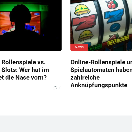
News
 Rollenspiele vs.
Online-Rollenspiele u
 Slots: Wer hat im
Spielautomaten habe
et die Nase vorn?
zahlreiche
Anknüpfungspunkte
0