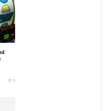
nd
n
0