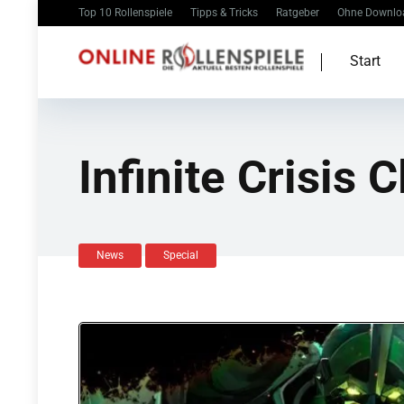
Top 10 Rollenspiele
Tipps & Tricks
Ratgeber
Ohne Downlo
Start
Infinite Crisis
News
Special