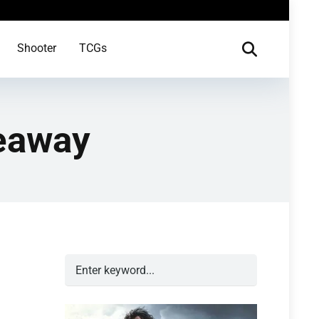
Shooter
TCGs
veaway