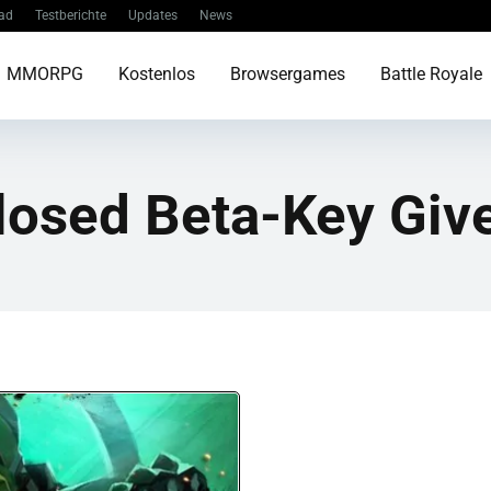
ad
Testberichte
Updates
News
MMORPG
Kostenlos
Browsergames
Battle Royale
 Closed Beta-Key Gi