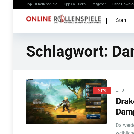
Top 10 Rollenspiele
Tipps & Tricks
Ratgeber
Ohne Downlo
Start
Schlagwort:
Da
News
0
Drak
Damp
Da werde
weiblic