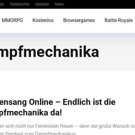
ad
Testberichte
Updates
News
MMORPG
Kostenlos
Browsergames
Battle Royale
mpfmechanika
ensang Online – Endlich ist die
fmechanika da!
n sich nicht nur Feministen freuen – denn der große Wunsch 
hen Pendant zum Dampfmechanikus ...