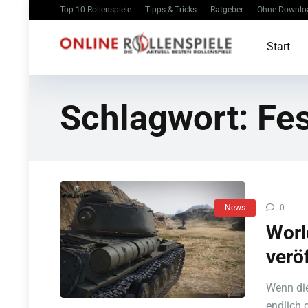
Top 10 Rollenspiele
Tipps & Tricks
Ratgeber
Ohne Downlo
Start
Schlagwort:
Fe
News
0
Worl
veröf
Wenn die
endlich 