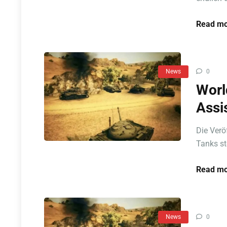
Read mo
News
0
Worl
Assi
Die Verö
Tanks st
Read mo
News
0