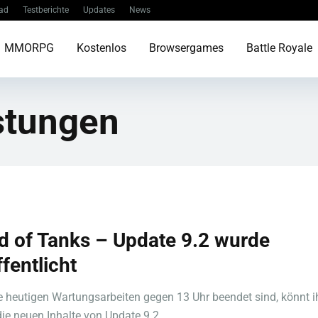
ad
Testberichte
Updates
News
MMORPG
Kostenlos
Browsergames
Battle Royale
stungen
d of Tanks – Update 9.2 wurde
fentlicht
 heutigen Wartungsarbeiten gegen 13 Uhr beendet sind, könnt i
die neuen Inhalte von Update 9.2 ...