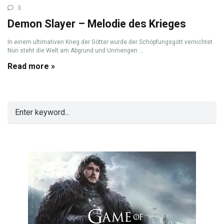
3
Demon Slayer – Melodie des Krieges
In einem ultimativen Krieg der Götter wurde der Schöpfungsgott vernichtet.
Nun steht die Welt am Abgrund und Unmengen ...
Read more »