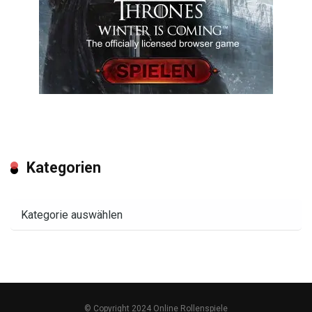
Kategorien
Kategorien
© Copyright 2024 Online Rollenspiele