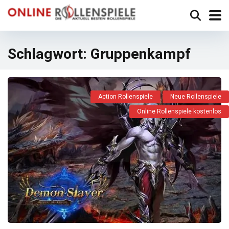
Schlagwort:
Gruppenkampf
Action Rollenspiele
Neue Rollenspiele
Online Rollenspiele kostenlos