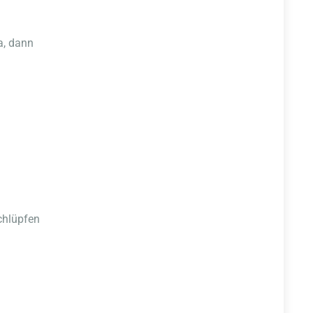
a, dann
chlüpfen