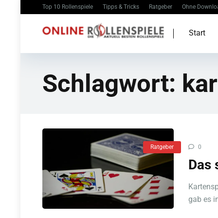
Top 10 Rollenspiele
Tipps & Tricks
Ratgeber
Ohne Downlo
Start
Schlagwort:
kar
Ratgeber
0
Das 
Kartensp
gab es in