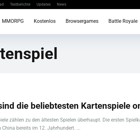
ad
Testberichte
Updates
News
MMORPG
Kostenlos
Browsergames
Battle Royale
tenspiel
sind die beliebtesten Kartenspiele o
iele zählen zu den ältesten Spielen überhaupt. Die ersten Spielk
 China bereits im 12. Jahrhundert. ...