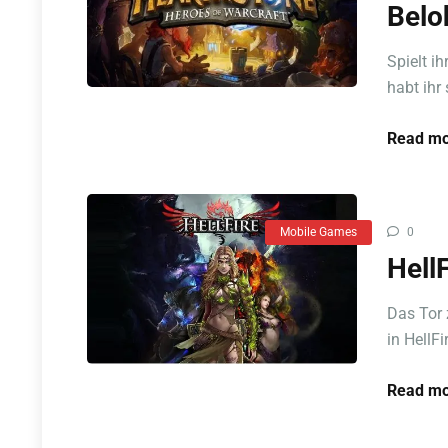
Belo
Spielt i
habt ihr 
Read mo
Mobile Games
0
HellF
Das Tor 
in HellFi
Read mo