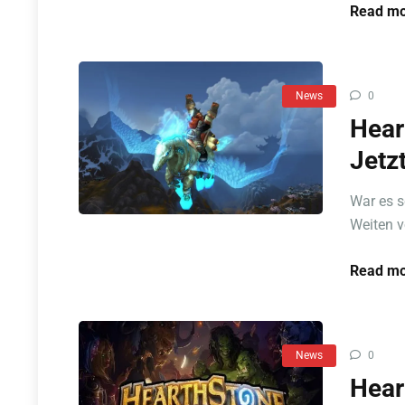
Read mo
News
0
Hear
Jetzt
War es 
Weiten v
Read mo
News
0
Hear