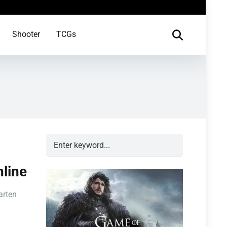
Shooter
TCGs
nline
arten